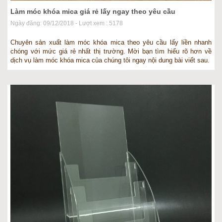
Làm móc khóa mica giá rẻ lấy ngay theo yêu cầu
Ngày đăng: 09/12/2018 - Lượt xem : 5178
Chuyên sản xuất làm móc khóa mica theo yêu cầu lấy liền nhanh
chóng với mức giá rẻ nhất thị trường. Mời bạn tìm hiểu rõ hơn về
dịch vụ làm móc khóa mica của chúng tôi ngay nội dung bài viết sau.