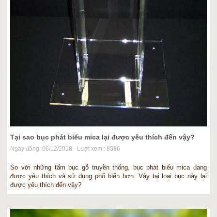
Tại sao bục phát biểu mica lại được yêu thích đến vậy?
Ngày đăng: 06/12/2018 - Lượt xem : 8586
So với những tấm bục gỗ truyền thống, bục phát biểu mica đang
được yêu thích và sử dụng phổ biến hơn. Vậy tại loại bục này lại
được yêu thích đến vậy?