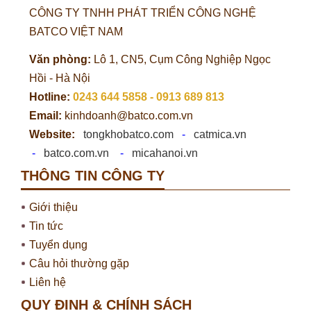
CÔNG TY TNHH PHÁT TRIỂN CÔNG NGHỆ
BATCO VIỆT NAM
Văn phòng:
Lô 1, CN5, Cụm Công Nghiệp Ngọc
Hồi - Hà Nội
Hotline:
0243 644 5858 - 0913 689 813
Email:
kinhdoanh@batco.com.vn
Website:
tongkhobatco.com
-
catmica.vn
-
batco.com.vn
-
micahanoi.vn
THÔNG TIN CÔNG TY
Giới thiệu
Tin tức
Tuyển dụng
Câu hỏi thường gặp
Liên hệ
QUY ĐỊNH & CHÍNH SÁCH