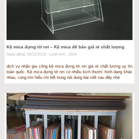
Kệ mica đựng tờ rơi – Kệ mica để bàn giá rẻ chất lượng
Ngày đăng: 09/12/2018 - Lượt xem : 1604
dịch vụ nhận gia công kệ mica đựng tờ rơi giá rẻ chất lượng uy tín
toàn quốc. Kệ mica đựng tờ rơi có nhiều kích thước hình dạng khác
nhau, cùng tìm hiểu chi tiết trong nội dung bài viết sau đây nhé