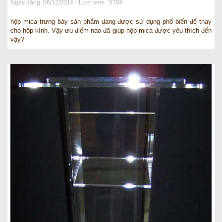
Ngày đăng: 06/12/2018 - Lượt xem : 5708
hộp mica trưng bày sản phẩm đang được sử dụng phổ biến để thay
cho hộp kính. Vậy ưu điểm nào đã giúp hộp mica được yêu thích đến
vậy?