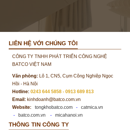
LIÊN HỆ VỚI CHÚNG TÔI
CÔNG TY TNHH PHÁT TRIỂN CÔNG NGHỆ
BATCO VIỆT NAM
Văn phòng:
Lô 1, CN5, Cụm Công Nghiệp Ngọc
Hồi - Hà Nội
Hotline:
0243 644 5858 - 0913 689 813
Email:
kinhdoanh@batco.com.vn
Website:
tongkhobatco.com
-
catmica.vn
-
batco.com.vn
-
micahanoi.vn
THÔNG TIN CÔNG TY