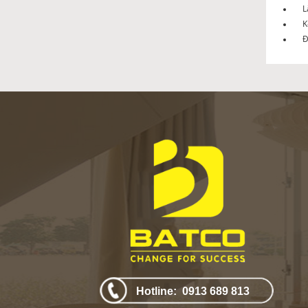
L
K
Đ
Hotline: 0913 689 813