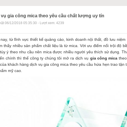
 vụ gia công mica theo yêu cầu chất lượng uy tín
ật 06/12/2018 05:35:30 - Lượt xem: 4239
nay, từ lĩnh vực thiết kế quảng cáo, kinh doanh nội thất, đồ lưu ni
ìm thấy nhiều sản phẩm chất liệu là từ mica. Với ưu điểm nổi trội độ 
tùy ý theo nhu cầu nên mica được nhiều người yêu thích sử dụng. T
iến chính thì thế công ty chúng tôi mở ra dịch vụ
gia công mica
theo 
của khách hàng dịch vụ gia công mica theo yêu cầu hứa hẹn trao tậ
thẩm mỹ cao.