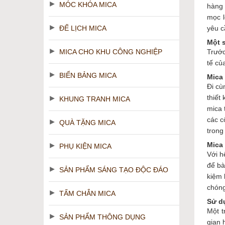
MÓC KHÓA MICA
hàng 
mọc l
ĐẾ LỊCH MICA
yêu c
Một 
MICA CHO KHU CÔNG NGHIỆP
Trước
tế củ
BIỂN BẢNG MICA
Mica
Đi cù
thiết
KHUNG TRANH MICA
mica 
các c
QUÀ TẶNG MICA
trong
Mica
PHỤ KIỆN MICA
Với h
để bà
SẢN PHẨM SÁNG TẠO ĐỘC ĐÁO
kiệm 
chóng
TẤM CHẮN MICA
Sử d
Một t
SẢN PHẨM THÔNG DỤNG
gian 