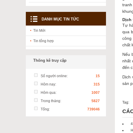
tranh
khung
DANH MỤC TIN TỨC
Dịch 
Tự hà
Tin Mới
qua b
công 
Tin tổng hợp
chất 
Nếu b
Thống kê truy cập
nhất 
đến c
Số người online:
15
Dịch 
sản p
Hôm nay:
315
Hôm qua:
1007
Trong tháng:
5827
Tag:
Tổng:
739046
CÁC
4
H