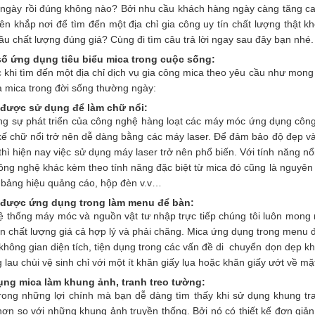
ngày rồi đúng không nào? Bởi nhu cầu khách hàng ngày càng tăng ca
ên khắp nơi để tìm đến một địa chỉ gia công uy tín chất lượng thật k
ầu chất lượng đúng giá? Cùng đi tìm câu trả lời ngay sau đây bạn nhé.
số ứng dụng tiêu biểu mica trong cuộc sống:
 khi tìm đến một địa chỉ dịch vụ gia công mica theo yêu cầu như mo
a mica trong đời sống thường ngày:
 được sử dụng để làm chữ nổi:
ng sự phát triển của công nghệ hàng loạt các máy móc ứng dụng công 
 kế chữ nổi trở nên dễ dàng bằng các máy laser. Để đảm bảo độ đẹp v
thì hiện nay việc sử dụng máy laser trở nên phổ biến. Với tính năng nổi 
ông nghệ khác kèm theo tính năng đặc biệt từ mica đó cũng là nguyên
 bảng hiệu quảng cáo, hộp đèn v.v…
 được ứng dụng trong làm menu để bàn:
ệ thống máy móc và nguồn vật tư nhập trực tiếp chúng tôi luôn mo
n chất lượng giá cả hợp lý và phải chăng. Mica ứng dụng trong menu đ
không gian diện tích, tiện dụng trong các vấn đề di chuyển dọn dẹp kh
 lau chùi vệ sinh chỉ với một ít khăn giấy lụa hoặc khăn giấy ướt về 
ụng mica làm khung ảnh, tranh treo tường:
rong những lợi chính mà bạn dễ dàng tìm thấy khi sử dụng khung tr
hơn so với những khung ảnh truyền thống. Bởi nó có thiết kế đơn gi