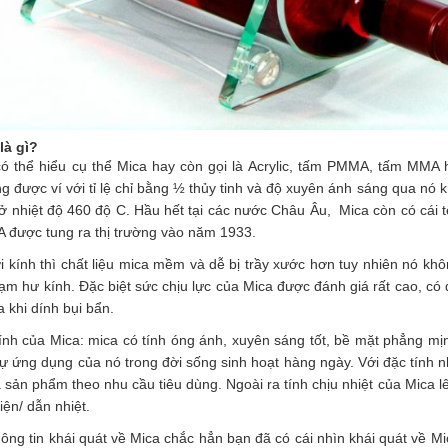
là gì?
ó thể hiểu cụ thể Mica hay còn gọi là Acrylic, tấm PMMA, tấm MMA ha
g được ví với tỉ lệ chỉ bằng ½ thủy tinh và độ xuyên ánh sáng qua nó
ở nhiệt độ 460 độ C. Hầu hết tại các nước Châu Âu, Mica còn có cái tê
được tung ra thị trường vào năm 1933.
i kính thì chất liệu mica mềm và dễ bị trầy xước hơn tuy nhiên nó kh
ạm hư kính. Đặc biệt sức chịu lực của Mica được đánh giá rất cao, có
a khi dính bụi bẩn.
ính của Mica: mica có tính óng ánh, xuyên sáng tốt, bề mặt phẳng mị
ự ứng dụng của nó trong đời sống sinh hoạt hàng ngày. Với đặc tính n
a sản phẩm theo nhu cầu tiêu dùng. Ngoài ra tính chịu nhiệt của Mica
iện/ dẫn nhiệt.
hông tin khái quát về Mica chắc hẳn bạn đã có cái nhìn khái quát về Mi