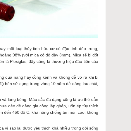
y một loại thủy tinh hữu cơ có đặc tính dẻo trong,
 khoảng 98% (với mica có độ dày 3mm). Mica sẽ bị đốt
n là Plexiglas, đây cũng là thương hiệu đầu tiên của
ông quá nặng hay cồng kềnh và không dễ vỡ ra khi bị
 độ bền sử dụng trong vòng 10 năm dễ dàng lau chùi,
n và láng bóng. Màu sắc đa dạng cũng là ưu thế dẫn
hựa dẻo dễ dàng gia công lắp ghép, uốn ép tùy thích
 lên đến 460 độ C, khả năng chống ăn mòn cao, không
ca vì sao lại được yêu thích khá nhiều trong đời sống