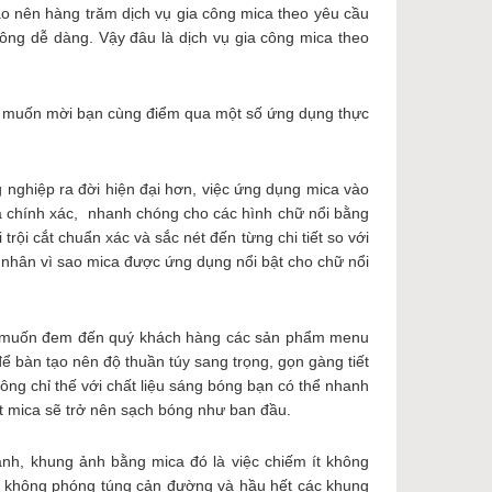
o nên hàng trăm dịch vụ gia công mica theo yêu cầu
hông dễ dàng. Vậy đâu là dịch vụ gia công mica theo
ng muốn mời bạn cùng điểm qua một số ứng dụng thực
nghiệp ra đời hiện đại hơn, việc ứng dụng mica vào
à chính xác, nhanh chóng cho các hình chữ nổi bằng
trội cắt chuẩn xác và sắc nét đến từng chi tiết so với
 nhân vì sao mica được ứng dụng nổi bật cho chữ nổi
ng muốn đem đến quý khách hàng các sản phẩm menu
ể bàn tạo nên độ thuần túy sang trọng, gọn gàng tiết
ông chỉ thế với chất liệu sáng bóng bạn có thể nhanh
mặt mica sẽ trở nên sạch bóng như ban đầu.
anh, khung ảnh bằng mica đó là việc chiếm ít không
ản không phóng túng cản đường và hầu hết các khung