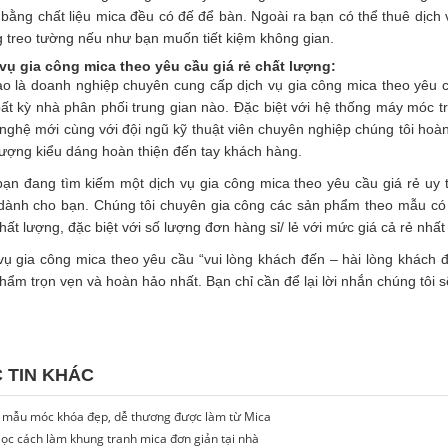
 bằng chất liệu mica đều có đế để bàn. Ngoài ra bạn có thể thuê dịch
 treo tường nếu như bạn muốn tiết kiệm không gian.
vụ gia công mica theo yêu cầu giá rẻ chất lượng:
o là doanh nghiệp chuyên cung cấp dịch vụ gia công mica theo yêu c
ất kỳ nhà phân phối trung gian nào. Đặc biệt với hệ thống máy móc tra
nghệ mới cùng với đội ngũ kỹ thuật viên chuyên nghiệp chúng tôi ho
lượng kiểu dáng hoàn thiện đến tay khách hàng.
ạn đang tìm kiếm một dịch vụ gia công mica theo yêu cầu giá rẻ uy tí
dành cho bạn. Chúng tôi chuyên gia công các sản phẩm theo mẫu có
hất lượng, đặc biệt với số lượng đơn hàng sỉ/ lẻ với mức giá cả rẻ nhất 
vụ gia công mica theo yêu cầu “vui lòng khách đến – hài lòng khác
hẩm trọn vẹn và hoàn hảo nhất. Bạn chỉ cần để lại lời nhắn chúng tôi 
 TIN KHÁC
 mẫu móc khóa đẹp, dễ thương được làm từ Mica
ọc cách làm khung tranh mica đơn giản tại nhà