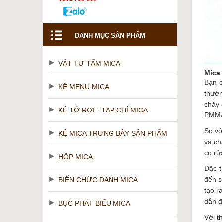
DANH MỤC SẢN PHẨM
VẬT TƯ TẤM MICA
Mica 
Bạn c
KỆ MENU MICA
thườn
cháy 
KỆ TỜ RƠI - TẠP CHÍ MICA
PMMA 
So vớ
KỆ MICA TRƯNG BÀY SẢN PHẨM
va ch
cọ rử
HỘP MICA
Đặc t
đến s
BIỂN CHỨC DANH MICA
tạo r
dẫn đ
BỤC PHÁT BIỂU MICA
Với t